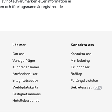
 av hotellvarumärken eller information är
rken och företagsnamn är registrerade
Läs mer
Kontakta oss
Om oss
Kontakta oss
Vanliga frågor
Min bokning
Kundrecensioner
Grupppriser
Användarvillkor
Bröllop
Integritetspolicy
Förlängd vistelse
Webbplatskarta
Sekretessval
Fastighetsannons
Hotelloberoende