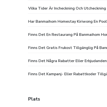
Vilka Tider Är Incheckning Och Utcheckni
Har Banmaihom Homestay Kiriwong En Pool
Finns Det En Restaurang På Banmaihom Ho
Finns Det Gratis Frukost Tillgänglig På B
Finns Det Några Rabatter Eller Erbjudand
Finns Det Kampanj- Eller Rabattkoder Till
Plats