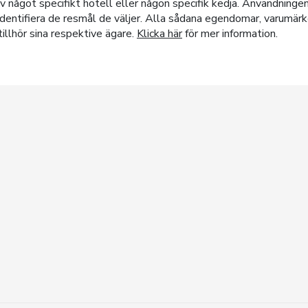
 något specifikt hotell eller någon specifik kedja. Användningen
t identifiera de resmål de väljer. Alla sådana egendomar, varumä
illhör sina respektive ägare.
Klicka här
för mer information.