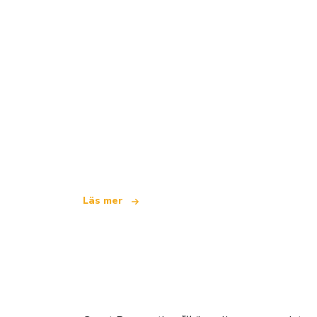
Vi är ett oberoende resenätverk
som erbjuder över 100 000 hotell värld
Läs mer