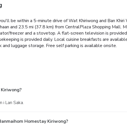
g
you'll be within a 5-minute drive of Wat Khiriwong and Ban Khir
n and 23.5 mi (37.8 km) from CentralPlaza Shopping Mall. Mak
erator/freezer and a stovetop. A flat-screen television is provid
ekeeping is provided daily. Local cuisine breakfasts are availab
 and luggage storage. Free self parking is available onsite.
 Kiriwong?
 i Lan Saka.
å Banmaihom Homestay Kiriwong?