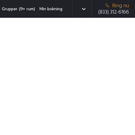
Ring nu
Grupper (9+ rum)
Min bokning
(833) 312-6166