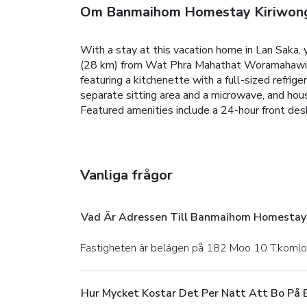
Om Banmaihom Homestay Kiriwon
With a stay at this vacation home in Lan Saka, 
(28 km) from Wat Phra Mahathat Woramahawihaa
featuring a kitchenette with a full-sized refrig
separate sitting area and a microwave, and hous
Featured amenities include a 24-hour front desk
Vanliga frågor
Vad Är Adressen Till Banmaihom Homestay
Fastigheten är belägen på 182 Moo 10 T.komlon
Hur Mycket Kostar Det Per Natt Att Bo P