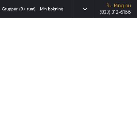
Ring nu
Grupper (9+ rum)
Min bokning
(833) 312-6166