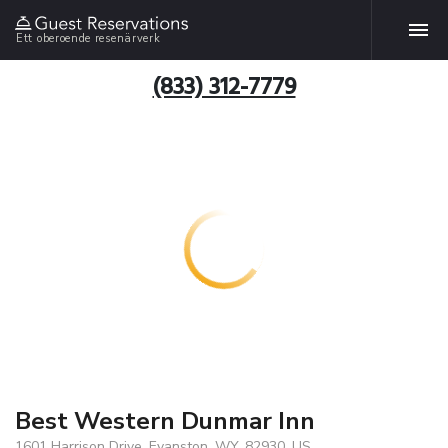
Ett oberoende resenärverk
(833) 312-7779
Best Western Dunmar Inn
1601 Harrison Drive, Evanston, WY, 82930, US