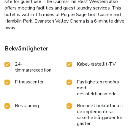
site for guest use. The Dunmar Inn Best Western also
offers meeting facilities and guest laundry services. This
hotel is within 1.5 miles of Purple Sage Golf Course and
Hamblin Park. Evanston Valley Cinema is a 6-minute drive
away.
Bekvämligheter
24-
Kabel-/satellit-TV
timmarsreception
Fitnesscenter
Fastigheten rengörs
med
desinfektionsmedel
Restaurang
Boendet bekräftar att
de implementerar
säkerhetsåtgärder för
gäster