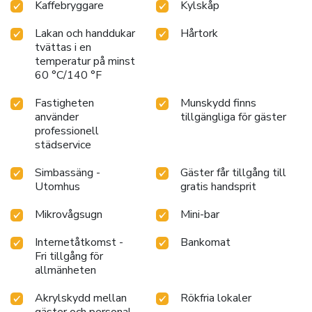
Kaffebryggare
Kylskåp
Lakan och handdukar
Hårtork
tvättas i en
temperatur på minst
60 °C/140 °F
Fastigheten
Munskydd finns
använder
tillgängliga för gäster
professionell
städservice
Simbassäng -
Gäster får tillgång till
Utomhus
gratis handsprit
Mikrovågsugn
Mini-bar
Internetåtkomst -
Bankomat
Fri tillgång för
allmänheten
Akrylskydd mellan
Rökfria lokaler
gäster och personal