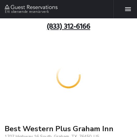
Ett oberoende resenärverk
(833) 312-6166
Best Western Plus Graham Inn
1707 Highway 16 South, Graham, TX, 76450, US