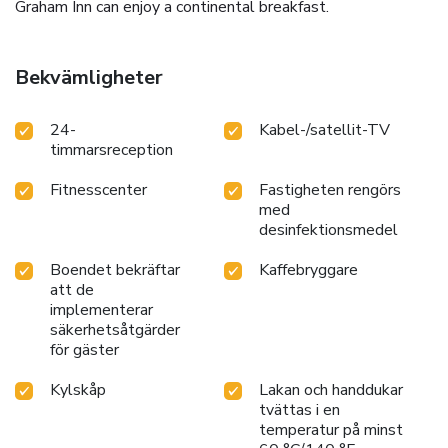
Graham Inn can enjoy a continental breakfast.
Bekvämligheter
24-
Kabel-/satellit-TV
timmarsreception
Fitnesscenter
Fastigheten rengörs
med
desinfektionsmedel
Boendet bekräftar
Kaffebryggare
att de
implementerar
säkerhetsåtgärder
för gäster
Kylskåp
Lakan och handdukar
tvättas i en
temperatur på minst