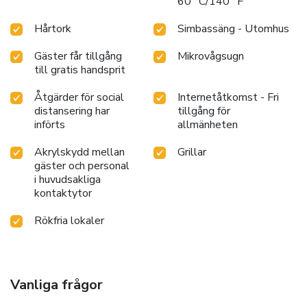
60 °C/140 °F
Hårtork
Simbassäng - Utomhus
Gäster får tillgång
Mikrovågsugn
till gratis handsprit
Åtgärder för social
Internetåtkomst - Fri
distansering har
tillgång för
införts
allmänheten
Akrylskydd mellan
Grillar
gäster och personal
i huvudsakliga
kontaktytor
Rökfria lokaler
Vanliga frågor