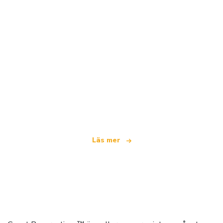
Vi är ett oberoende resenätverk
som erbjuder över 100 000 hotell världen över
Läs mer