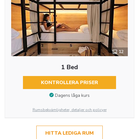
12
1 Bed
KONTROLLERA PRISER
Dagens låga kurs
Rumsbekvämligheter, detaljer och policyer
HITTA LEDIGA RUM