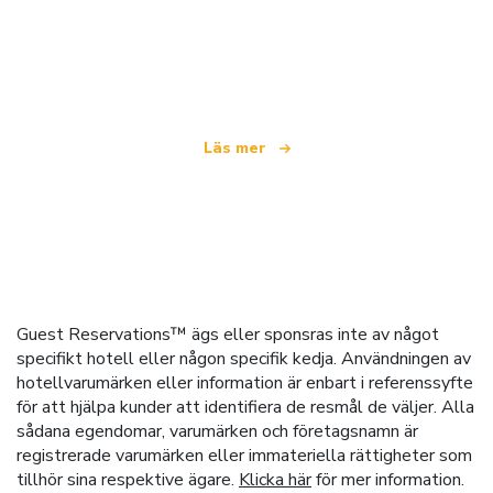
Vi är ett oberoende resenätverk
som erbjuder över 100 000 hotell världen över
Läs mer
Guest Reservations™ ägs eller sponsras inte av något
specifikt hotell eller någon specifik kedja. Användningen av
hotellvarumärken eller information är enbart i referenssyfte
för att hjälpa kunder att identifiera de resmål de väljer. Alla
sådana egendomar, varumärken och företagsnamn är
registrerade varumärken eller immateriella rättigheter som
tillhör sina respektive ägare.
Klicka här
för mer information.