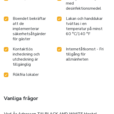
med
desinfektionsmedel
Boendet bekräftar
Lakan och handdukar
att de
tvättas i en
implementerar
temperatur på minst
säkerhetsåtgärder
60 °C/140 °F
för gäster
Kontaktlös
Internetåtkomst - Fri
incheckning och
tillgång för
utcheckning är
allmänheten
tillgänglig
Rökfria lokaler
Vanliga frågor