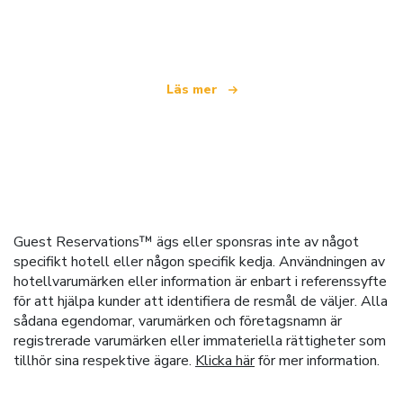
som erbjuder över 100 000 hotell världen över
Läs mer
Guest Reservations™ ägs eller sponsras inte av något
specifikt hotell eller någon specifik kedja. Användningen av
hotellvarumärken eller information är enbart i referenssyfte
för att hjälpa kunder att identifiera de resmål de väljer. Alla
sådana egendomar, varumärken och företagsnamn är
registrerade varumärken eller immateriella rättigheter som
tillhör sina respektive ägare.
Klicka här
för mer information.