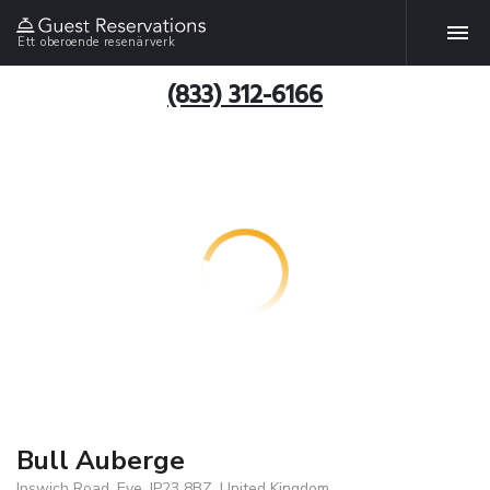
Ett oberoende resenärverk
(833) 312-6166
Bull Auberge
Ipswich Road, Eye, IP23 8BZ, United Kingdom