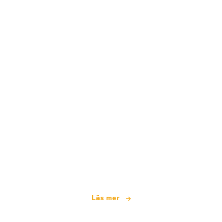
Vi är ett oberoende resenätverk
som erbjuder över 100 000 hotell världen över
Läs mer