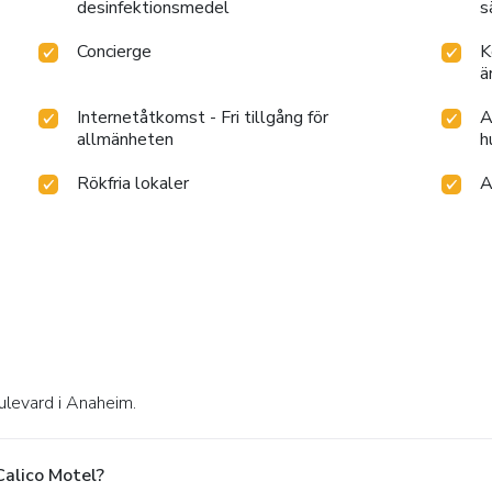
desinfektionsmedel
s
Concierge
K
ä
Internetåtkomst - Fri tillgång för
A
allmänheten
h
Rökfria lokaler
A
ulevard i Anaheim.
Calico Motel?