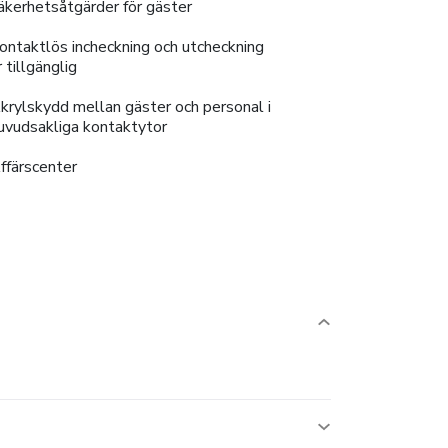
äkerhetsåtgärder för gäster
ontaktlös incheckning och utcheckning
r tillgänglig
krylskydd mellan gäster och personal i
uvudsakliga kontaktytor
ffärscenter