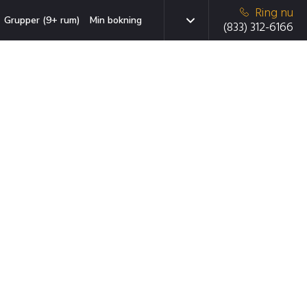
Ring nu
Grupper (9+ rum)
Min bokning
(833) 312-6166