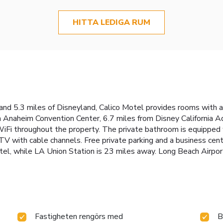
HITTA LEDIGA RUM
nd 5.3 miles of Disneyland, Calico Motel provides rooms with ai
m Anaheim Convention Center, 6.7 miles from Disney California 
iFi throughout the property. The private bathroom is equipped wi
V with cable channels. Free private parking and a business cente
tel, while LA Union Station is 23 miles away. Long Beach Airpor
Fastigheten rengörs med
B