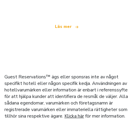
som erbjuder över 100 000 hotell världen över
Läs mer
Guest Reservations™ ägs eller sponsras inte av något
specifikt hotell eller någon specifik kedja. Användningen av
hotellvarumärken eller information är enbart i referenssyfte
för att hjälpa kunder att identifiera de resmål de väljer. Alla
sådana egendomar, varumärken och företagsnamn är
registrerade varumärken eller immateriella rättigheter som
tillhör sina respektive ägare.
Klicka här
för mer information.