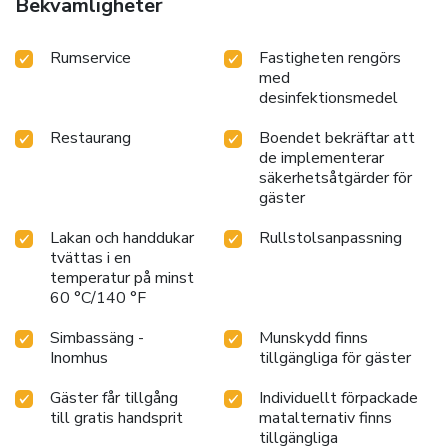
Bekvämligheter
Rumservice
Fastigheten rengörs
med
desinfektionsmedel
Restaurang
Boendet bekräftar att
de implementerar
säkerhetsåtgärder för
gäster
Lakan och handdukar
Rullstolsanpassning
tvättas i en
temperatur på minst
60 °C/140 °F
Simbassäng -
Munskydd finns
Inomhus
tillgängliga för gäster
Gäster får tillgång
Individuellt förpackade
till gratis handsprit
matalternativ finns
tillgängliga