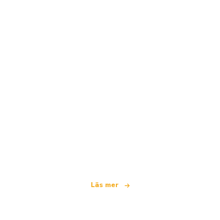
Vi är ett oberoende resenätverk
som erbjuder över 100 000 hotell världen över
Läs mer