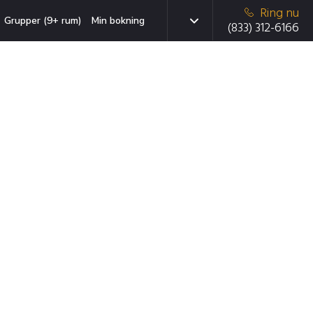
Ring nu
Grupper (9+ rum)
Min bokning
(833) 312-6166