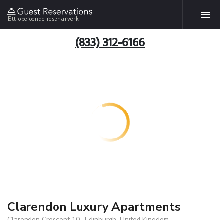
Ett oberoende resenärverk
(833) 312-6166
Clarendon Luxury Apartments
Clarendon Crescent 10 , Edinburgh, United Kingdom