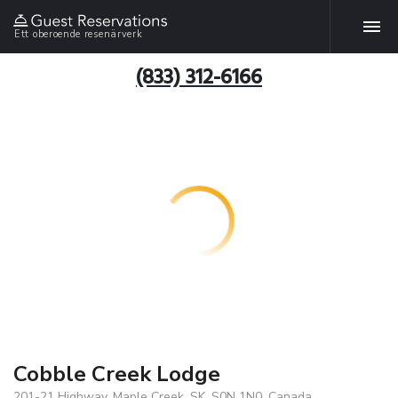
Ett oberoende resenärverk
(833) 312-6166
Cobble Creek Lodge
201-21 Highway, Maple Creek, SK, S0N 1N0, Canada