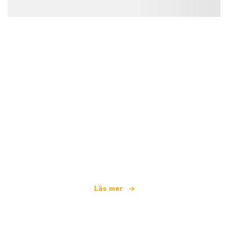
Vi är ett oberoende resenätverk
som erbjuder över 100 000 hotell världen över
Läs mer