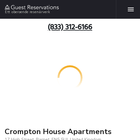
Ett oberoende resenärverk
(833) 312-6166
Crompton House Apartments
17 High Street, Barnet, EN5 5UJ, United Kingdom