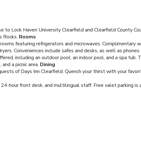
ose to Lock Haven University Clearfield and Clearfield County Cou
's Rocks.
Rooms
ooms featuring refrigerators and microwaves. Complimentary wir
yers. Conveniences include safes and desks, as well as phones wi
fered, including an outdoor pool, an indoor pool, and a spa tub.
 and a picnic area.
Dining
guests of Days Inn Clearfield. Quench your thirst with your favori
24-hour front desk, and multilingual staff. Free valet parking is 