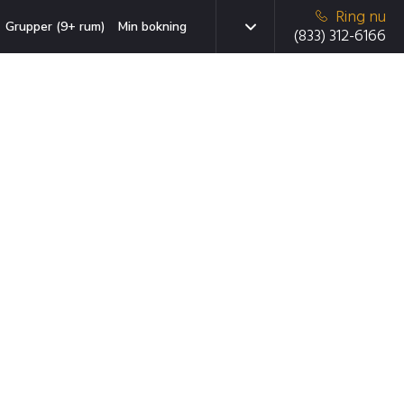
Ring nu
Grupper (9+ rum)
Min bokning
(833) 312-6166