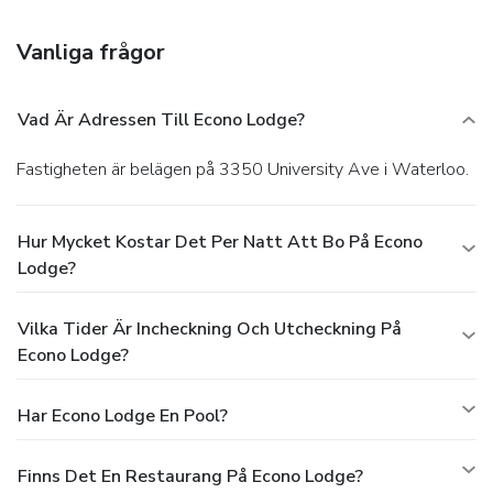
the lobby, a 24-hour front desk, and laundry facilities. Free
self parking is available onsite.
Vanliga frågor
Vad Är Adressen Till Econo Lodge?
Fastigheten är belägen på 3350 University Ave i Waterloo.
Hur Mycket Kostar Det Per Natt Att Bo På Econo
Lodge?
Vilka Tider Är Incheckning Och Utcheckning På
Econo Lodge?
Har Econo Lodge En Pool?
Finns Det En Restaurang På Econo Lodge?