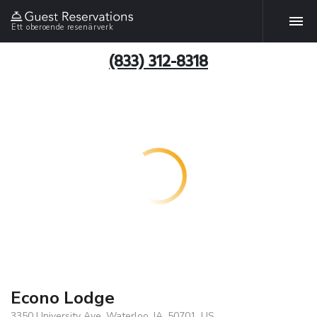
Ett oberoende resenärverk
(833) 312-8318
Econo Lodge
3350 University Ave, Waterloo, IA, 50701, US