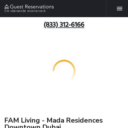
Ett oberoende resenärverk
(833) 312-6166
FAM Living - Mada Residences
Downtown Dubai