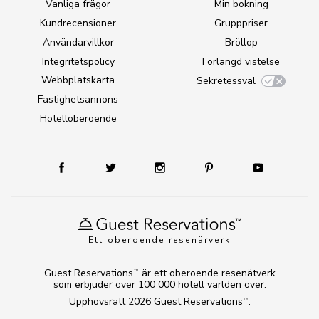
Vanliga frågor
Min bokning
Kundrecensioner
Grupppriser
Användarvillkor
Bröllop
Integritetspolicy
Förlängd vistelse
Webbplatskarta
Sekretessval
Fastighetsannons
Hotelloberoende
Ett oberoende resenärverk
Guest Reservations
är ett oberoende resenätverk
TM
som erbjuder över 100 000 hotell världen över.
Upphovsrätt 2026
Guest Reservations
.
TM