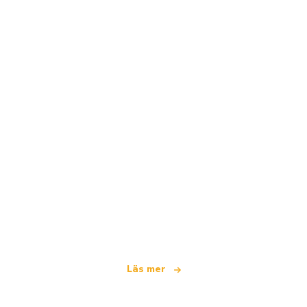
Vi är ett oberoende resenätverk
som erbjuder över 100 000 hotell världen över
Läs mer