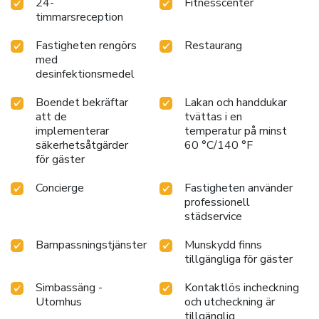
24-
Fitnesscenter
treatments and relaxing massages. Airport transfers are
timmarsreception
available upon request. Chinese speaking staff are available
on-site to assist you. Union Pay credit cards are accepted.
Fastigheten rengörs
Restaurang
med
desinfektionsmedel
Boendet bekräftar
Lakan och handdukar
att de
tvättas i en
implementerar
temperatur på minst
säkerhetsåtgärder
60 °C/140 °F
för gäster
Concierge
Fastigheten använder
professionell
städservice
Barnpassningstjänster
Munskydd finns
tillgängliga för gäster
Simbassäng -
Kontaktlös incheckning
Utomhus
och utcheckning är
tillgänglig