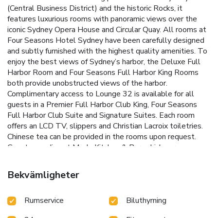
(Central Business District) and the historic Rocks, it
features luxurious rooms with panoramic views over the
iconic Sydney Opera House and Circular Quay. All rooms at
Four Seasons Hotel Sydney have been carefully designed
and subtly furnished with the highest quality amenities. To
enjoy the best views of Sydney’s harbor, the Deluxe Full
Harbor Room and Four Seasons Full Harbor King Rooms
both provide unobstructed views of the harbor.
Complimentary access to Lounge 32 is available for all
guests in a Premier Full Harbor Club King, Four Seasons
Full Harbor Club Suite and Signature Suites. Each room
offers an LCD TV, slippers and Christian Lacroix toiletries.
Chinese tea can be provided in the rooms upon request.
Guests can dine at Mode Kitchen & Bar, which serves
modern Australian dishes made with quality local and
seasonal produce. Grain Bar offers a selection of cocktails,
Bekvämligheter
wine, local beer and craft spirits. Four Seasons Hotel
Sydney state-of-the-art 350 square yard fitness center is
Rumservice
Biluthyrning
fully equipped. Guests can also unwind in the hotel’s
therapeutic spa and wellness center, which offers skin