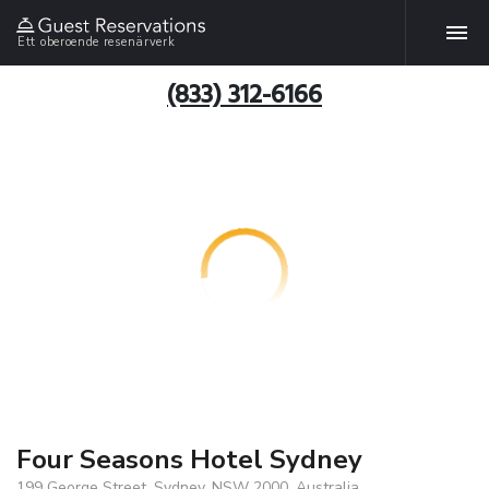
Ett oberoende resenärverk
(833) 312-6166
Four Seasons Hotel Sydney
199 George Street, Sydney, NSW 2000, Australia