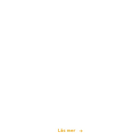
Vi är ett oberoende resenätverk
som erbjuder över 100 000 hotell världen över
Läs mer