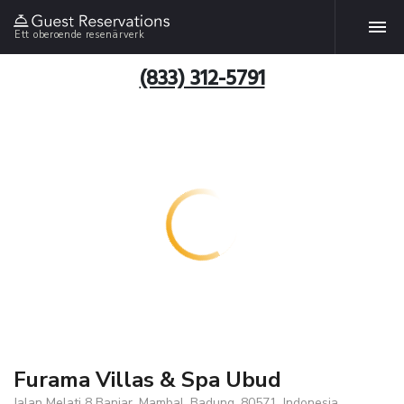
Ett oberoende resenärverk
(833) 312-5791
Furama Villas & Spa Ubud
Jalan Melati 8 Banjar, Mambal, Badung, 80571, Indonesia