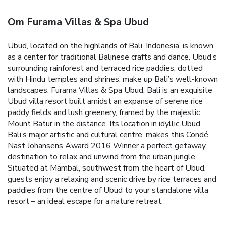
Om Furama Villas & Spa Ubud
Ubud, located on the highlands of Bali, Indonesia, is known
as a center for traditional Balinese crafts and dance. Ubud’s
surrounding rainforest and terraced rice paddies, dotted
with Hindu temples and shrines, make up Bali’s well-known
landscapes.
Furama Villas & Spa Ubud, Bali is an exquisite
Ubud villa resort built amidst an expanse of serene rice
paddy fields and lush greenery, framed by the majestic
Mount Batur in the distance.
Its location in idyllic Ubud,
Bali’s major artistic and cultural centre, makes this Condé
Nast Johansens Award 2016 Winner a perfect getaway
destination to relax and unwind from the urban jungle.
Situated at Mambal, southwest from the heart of Ubud,
guests enjoy a relaxing and scenic drive by rice terraces and
paddies from the centre of Ubud to your standalone villa
resort – an ideal escape for a nature retreat.