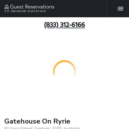
Ett oberoende resenärverk
(833) 312-6166
Gatehouse On Ryrie
83 Yarra Street, Geelong, 3200, Australia