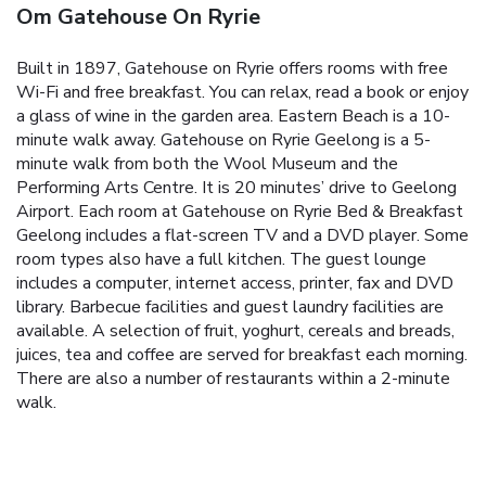
Om Gatehouse On Ryrie
Built in 1897, Gatehouse on Ryrie offers rooms with free
Wi-Fi and free breakfast. You can relax, read a book or enjoy
a glass of wine in the garden area. Eastern Beach is a 10-
minute walk away.
Gatehouse on Ryrie Geelong is a 5-
minute walk from both the Wool Museum and the
Performing Arts Centre. It is 20 minutes’ drive to Geelong
Airport.
Each room at Gatehouse on Ryrie Bed & Breakfast
Geelong includes a flat-screen TV and a DVD player. Some
room types also have a full kitchen.
The guest lounge
includes a computer, internet access, printer, fax and DVD
library. Barbecue facilities and guest laundry facilities are
available.
A selection of fruit, yoghurt, cereals and breads,
juices, tea and coffee are served for breakfast each morning.
There are also a number of restaurants within a 2-minute
walk.