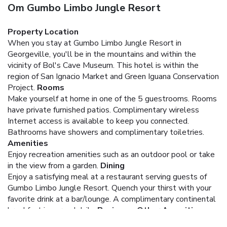
Om Gumbo Limbo Jungle Resort
Property Location
When you stay at Gumbo Limbo Jungle Resort in
Georgeville, you'll be in the mountains and within the
vicinity of Bol's Cave Museum. This hotel is within the
region of San Ignacio Market and Green Iguana Conservation
Project.
Rooms
Make yourself at home in one of the 5 guestrooms. Rooms
have private furnished patios. Complimentary wireless
Internet access is available to keep you connected.
Bathrooms have showers and complimentary toiletries.
Amenities
Enjoy recreation amenities such as an outdoor pool or take
in the view from a garden.
Dining
Enjoy a satisfying meal at a restaurant serving guests of
Gumbo Limbo Jungle Resort. Quench your thirst with your
favorite drink at a bar/lounge. A complimentary continental
breakfast is served daily.
Business, Other Amenities
The front desk is staffed during limited hours. Free self