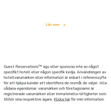
som erbjuder över 100 000 hotell världen över
Läs mer
Guest Reservations™ ägs eller sponsras inte av något
specifikt hotell eller någon specifik kedja. Användningen av
hotellvarumärken eller information är enbart i referenssyfte
för att hjälpa kunder att identifiera de resmål de väljer. Alla
sådana egendomar, varumärken och företagsnamn är
registrerade varumärken eller immateriella rättigheter som
tillhör sina respektive ägare.
Klicka här
för mer information.