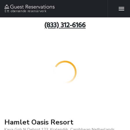
Ett oberoende resenärverk
(833) 312-6166
Hamlet Oasis Resort
Kaya Gob N Debrot 123, Kralendijk, Carribbean Netherlands