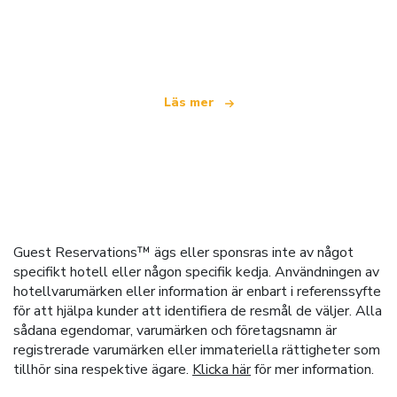
Vi är ett oberoende resenätverk
som erbjuder över 100 000 hotell världen över
Läs mer
Guest Reservations™ ägs eller sponsras inte av något
specifikt hotell eller någon specifik kedja. Användningen av
hotellvarumärken eller information är enbart i referenssyfte
för att hjälpa kunder att identifiera de resmål de väljer. Alla
sådana egendomar, varumärken och företagsnamn är
registrerade varumärken eller immateriella rättigheter som
tillhör sina respektive ägare.
Klicka här
för mer information.