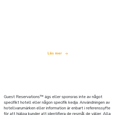
Vi är ett oberoende resenätverk
som erbjuder över 100 000 hotell världen över
Läs mer
Guest Reservations™ ägs eller sponsras inte av något
specifikt hotell eller någon specifik kedja. Användningen av
hotellvarumärken eller information är enbart i referenssyfte
för att hjälpa kunder att identifiera de resmål de väljer. Alla