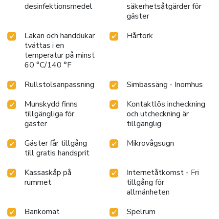
desinfektionsmedel
säkerhetsåtgärder för
gäster
Lakan och handdukar
Hårtork
tvättas i en
temperatur på minst
60 °C/140 °F
Rullstolsanpassning
Simbassäng - Inomhus
Munskydd finns
Kontaktlös incheckning
tillgängliga för
och utcheckning är
gäster
tillgänglig
Gäster får tillgång
Mikrovågsugn
till gratis handsprit
Kassaskåp på
Internetåtkomst - Fri
rummet
tillgång för
allmänheten
Bankomat
Spelrum