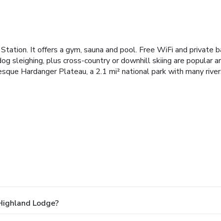
 Station. It offers a gym, sauna and pool. Free WiFi and private
g sleighing, plus cross-country or downhill skiing are popular are
resque Hardanger Plateau, a 2.1 mi² national park with many river
Highland Lodge?