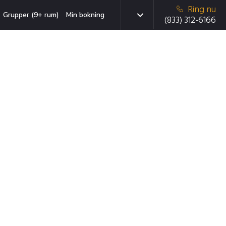
Ring nu
Grupper (9+ rum)
Min bokning
(833) 312-6166