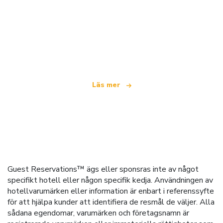
Vi är ett oberoende resenätverk
som erbjuder över 100 000 hotell världen över
Läs mer
Guest Reservations™ ägs eller sponsras inte av något
specifikt hotell eller någon specifik kedja. Användningen av
hotellvarumärken eller information är enbart i referenssyfte
för att hjälpa kunder att identifiera de resmål de väljer. Alla
sådana egendomar, varumärken och företagsnamn är