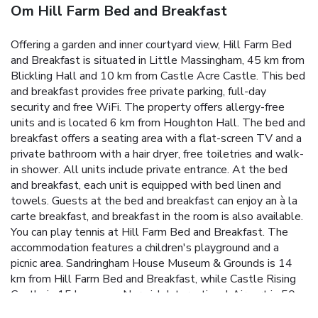
Om Hill Farm Bed and Breakfast
Offering a garden and inner courtyard view, Hill Farm Bed
and Breakfast is situated in Little Massingham, 45 km from
Blickling Hall and 10 km from Castle Acre Castle. This bed
and breakfast provides free private parking, full-day
security and free WiFi. The property offers allergy-free
units and is located 6 km from Houghton Hall. The bed and
breakfast offers a seating area with a flat-screen TV and a
private bathroom with a hair dryer, free toiletries and walk-
in shower. All units include private entrance. At the bed
and breakfast, each unit is equipped with bed linen and
towels. Guests at the bed and breakfast can enjoy an à la
carte breakfast, and breakfast in the room is also available.
You can play tennis at Hill Farm Bed and Breakfast. The
accommodation features a children's playground and a
picnic area. Sandringham House Museum & Grounds is 14
km from Hill Farm Bed and Breakfast, while Castle Rising
Castle is 15 km away. Norwich International Airport is 50
km from the property.