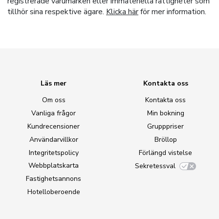
registrerade varumärken eller immateriella rättigheter som
tillhör sina respektive ägare.
Klicka här
för mer information.
Läs mer
Kontakta oss
Om oss
Kontakta oss
Vanliga frågor
Min bokning
Kundrecensioner
Grupppriser
Användarvillkor
Bröllop
Integritetspolicy
Förlängd vistelse
Webbplatskarta
Sekretessval
Fastighetsannons
Hotelloberoende