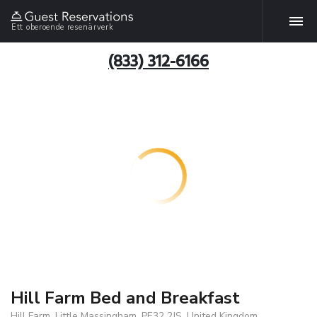
Ett oberoende resenärverk
(833) 312-6166
Hill Farm Bed and Breakfast
Hill Farm, Little Massingham, PE32 2JS, United Kingdom