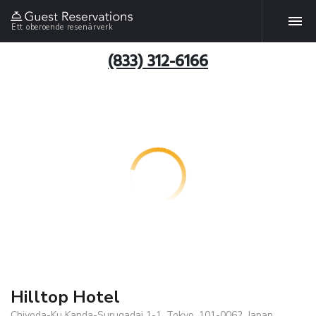
Ett oberoende resenärverk
(833) 312-6166
Hilltop Hotel
Chiyoda-Ku Kanda-Surugadai 1-1, Tokyo, 101-0062, Japan