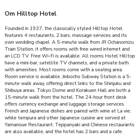
Om Hilltop Hotel
Founded in 1937, the classically styled Hilltop Hotel
features 4 restaurants, 2 bars, massage services and its
own wedding chapel. A 5-minute walk from JR Ochanomizu
Train Station, it offers rooms with free wired internet and
an LCD TV. Free Wi-Fi is available. All rooms Hotel Hilltop
have a mini-bar, satellite TV channels, and a private bath
with amenities. Most rooms come with a seating area.
Room service is available. Jinbocho Subway Station is a 5-
minute walk away, offering direct links to the Shinjuku and
Shibuya areas. Tokyo Dome and Korakuen Hall are both a
15-minute walk from the hotel. The 24-hour front desk
offers currency exchange and luggage storage services.
French and Japanese dishes are paired with wine at La vie,
while tempura and other Japanese cuisine are served at
Yamanoue Restaurant. Teppanyaki and Chinese restaurants
are also available, and the hotel has 2 bars and a cafe.