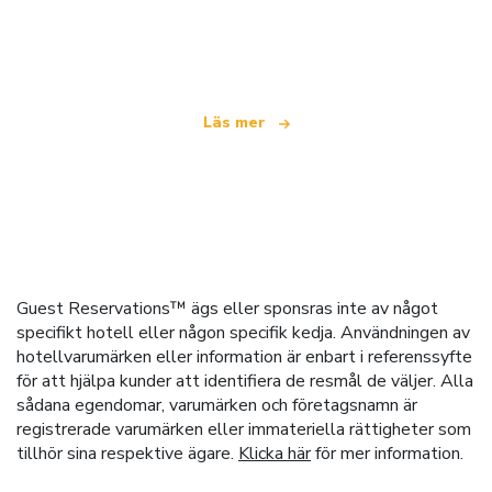
Vi är ett oberoende resenätverk
som erbjuder över 100 000 hotell världen över
Läs mer
Guest Reservations™ ägs eller sponsras inte av något
specifikt hotell eller någon specifik kedja. Användningen av
hotellvarumärken eller information är enbart i referenssyfte
för att hjälpa kunder att identifiera de resmål de väljer. Alla
sådana egendomar, varumärken och företagsnamn är
registrerade varumärken eller immateriella rättigheter som
tillhör sina respektive ägare.
Klicka här
för mer information.