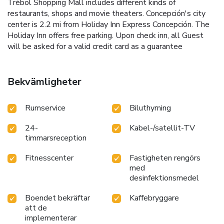
Trébol Shopping Mall includes different kinds of
restaurants, shops and movie theaters. Concepción's city
center is 2.2 mi from Holiday Inn Express Concepción. The
Holiday Inn offers free parking. Upon check inn, all Guest
will be asked for a valid credit card as a guarantee
Bekvämligheter
Rumservice
Biluthyrning
24-
Kabel-/satellit-TV
timmarsreception
Fitnesscenter
Fastigheten rengörs
med
desinfektionsmedel
Boendet bekräftar
Kaffebryggare
att de
implementerar