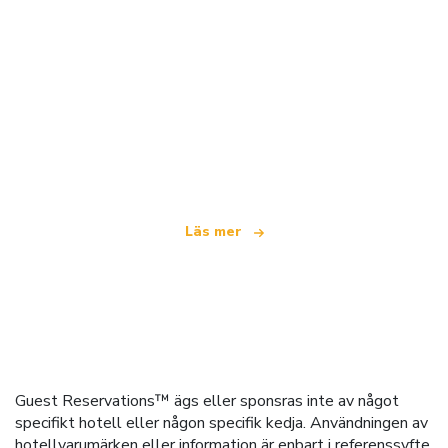
Vi är ett oberoende resenätverk
som erbjuder över 100 000 hotell världen över
Läs mer
Guest Reservations™ ägs eller sponsras inte av något
specifikt hotell eller någon specifik kedja. Användningen av
hotellvarumärken eller information är enbart i referenssyfte