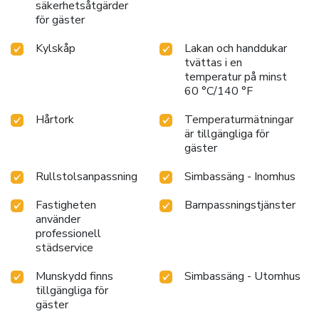
säkerhetsåtgärder
för gäster
Kylskåp
Lakan och handdukar
tvättas i en
temperatur på minst
60 °C/140 °F
Hårtork
Temperaturmätningar
är tillgängliga för
gäster
Rullstolsanpassning
Simbassäng - Inomhus
Fastigheten
Barnpassningstjänster
använder
professionell
städservice
Munskydd finns
Simbassäng - Utomhus
tillgängliga för
gäster