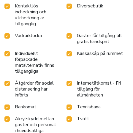
Kontaktlös
Diversebutik
incheckning och
utcheckning är
tillgänglig
Väckarklocka
Gäster får tillgång till
gratis handsprit
Individuellt
Kassaskåp på rummet
förpackade
matalternativ finns
tillgängliga
Åtgärder för social
Internetåtkomst - Fri
distansering har
tillgång för
införts
allmänheten
Bankomat
Tennisbana
Akrylskydd mellan
Tvätt
gäster och personal
i huvudsakliga