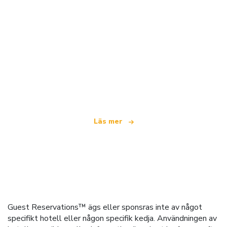
Vi är ett oberoende resenätverk
som erbjuder över 100 000 hotell världen över
Läs mer
Guest Reservations™ ägs eller sponsras inte av något
specifikt hotell eller någon specifik kedja. Användningen av