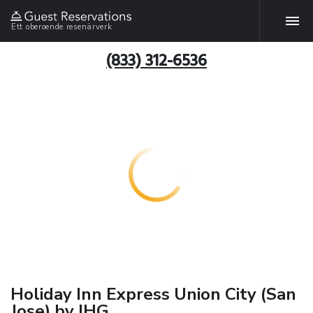
Ett oberoende resenärverk
(833) 312-6536
Holiday Inn Express Union City (San
Jose) by IHG