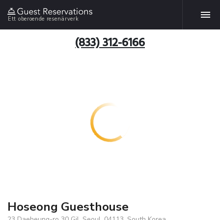
Ett oberoende resenärverk
(833) 312-6166
Hoseong Guesthouse
23 Daeheung-ro 30 Gil, Seoul, 04113, South Korea