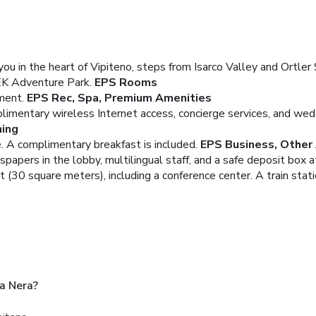
u in the heart of Vipiteno, steps from Isarco Valley and Ortler S
EK Adventure Park.
EPS Rooms
nment.
EPS Rec, Spa, Premium Amenities
imentary wireless Internet access, concierge services, and wedd
ning
. A complimentary breakfast is included.
EPS Business, Other
pers in the lobby, multilingual staff, and a safe deposit box at
 (30 square meters), including a conference center. A train statio
a Nera?