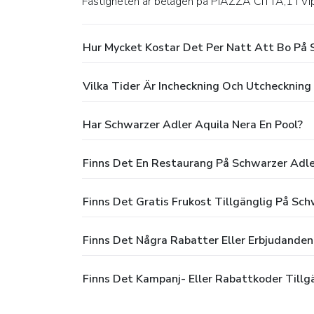
Fastigheten är belägen på PIAZZA CITTA,1 i Vip
Hur Mycket Kostar Det Per Natt Att Bo På 
Vilka Tider Är Incheckning Och Utcheckning
Har Schwarzer Adler Aquila Nera En Pool?
Finns Det En Restaurang På Schwarzer Adle
Finns Det Gratis Frukost Tillgänglig På Sc
Finns Det Några Rabatter Eller Erbjudanden
Finns Det Kampanj- Eller Rabattkoder Tillg