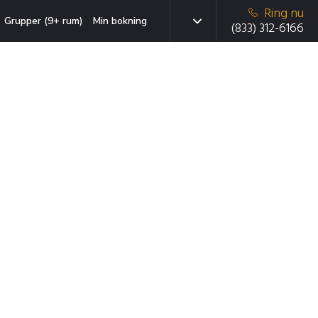
Ring nu
Grupper (9+ rum)
Min bokning
(833) 312-6166