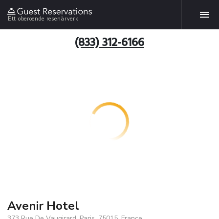
Ett oberoende resenärverk
(833) 312-6166
Avenir Hotel
373 Rue De Vaugirard, Paris, 75015, France