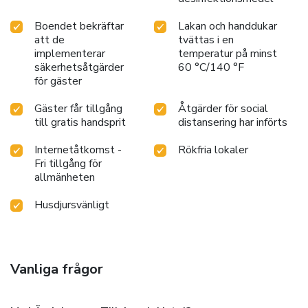
Boendet bekräftar
Lakan och handdukar
att de
tvättas i en
implementerar
temperatur på minst
säkerhetsåtgärder
60 °C/140 °F
för gäster
Gäster får tillgång
Åtgärder för social
till gratis handsprit
distansering har införts
Internetåtkomst -
Rökfria lokaler
Fri tillgång för
allmänheten
Husdjursvänligt
Vanliga frågor