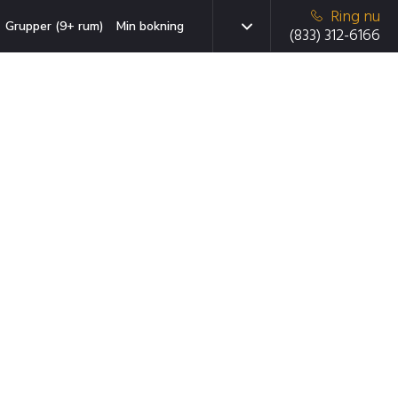
Ring nu
Grupper (9+ rum)
Min bokning
(833) 312-6166