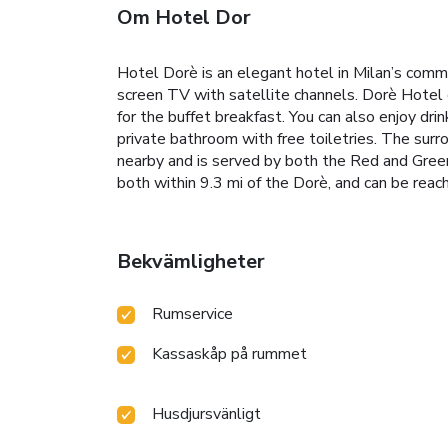
Om Hotel Dor
Hotel Dorè is an elegant hotel in Milan’s comme
screen TV with satellite channels. Dorè Hotel of
for the buffet breakfast. You can also enjoy drin
private bathroom with free toiletries. The surr
nearby and is served by both the Red and Green
both within 9.3 mi of the Dorè, and can be reac
Bekvämligheter
Rumservice
Kassaskåp på rummet
Husdjursvänligt