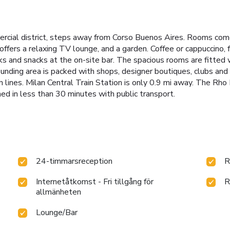
rcial district, steps away from Corso Buenos Aires. Rooms come w
fers a relaxing TV lounge, and a garden. Coffee or cappuccino, fru
ks and snacks at the on-site bar. The spacious rooms are fitted wi
ounding area is packed with shops, designer boutiques, clubs an
 lines. Milan Central Train Station is only 0.9 mi away. The Rho
hed in less than 30 minutes with public transport.
24-timmarsreception
R
Internetåtkomst - Fri tillgång för
R
allmänheten
Lounge/Bar