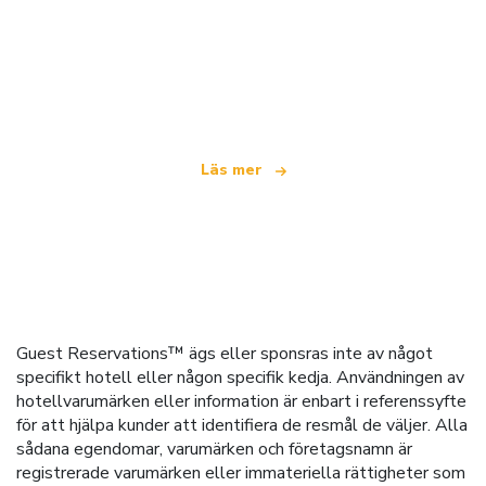
Vi är ett oberoende resenätverk
som erbjuder över 100 000 hotell världen över
Läs mer
Guest Reservations™ ägs eller sponsras inte av något
specifikt hotell eller någon specifik kedja. Användningen av
hotellvarumärken eller information är enbart i referenssyfte
för att hjälpa kunder att identifiera de resmål de väljer. Alla
sådana egendomar, varumärken och företagsnamn är
registrerade varumärken eller immateriella rättigheter som