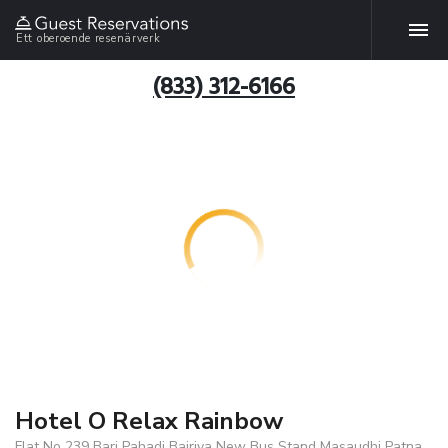
Ett oberoende resenärverk
(833) 312-6166
Hotel O Relax Rainbow
Flat No 239 Bari Pahadi Bairiya New Bus Stand Masaudhi Patna