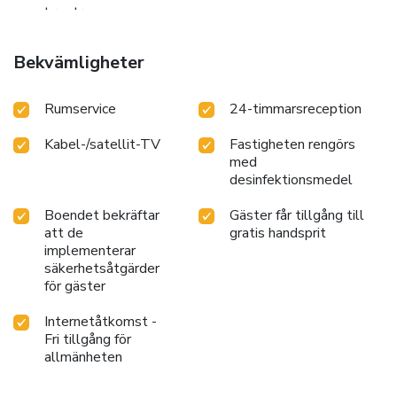
guest restrooms.
Bekvämligheter
Rumservice
24-timmarsreception
Kabel-/satellit-TV
Fastigheten rengörs
med
desinfektionsmedel
Boendet bekräftar
Gäster får tillgång till
att de
gratis handsprit
implementerar
säkerhetsåtgärder
för gäster
Internetåtkomst -
Fri tillgång för
allmänheten