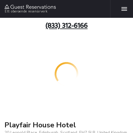
Ett oberoende resenärverk
(833) 312-6166
Playfair House Hotel
20 Leopold Place, Edinburgh, Scotland, EH7 5LB, United Kingdom