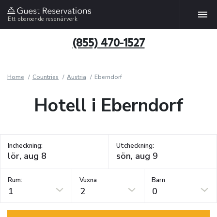
Ett oberoende resenärverk
(855) 470-1527
Home
Countries
Austria
Eberndorf
Hotell i Eberndorf
Incheckning:
Utcheckning:
Rum:
Vuxna
Barn
1
2
0