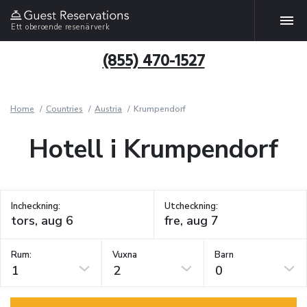
Ett oberoende resenärverk
(855) 470-1527
Home
Countries
Austria
Krumpendorf
Hotell i Krumpendorf
Incheckning:
Utcheckning:
Rum:
Vuxna
Barn
1
2
0