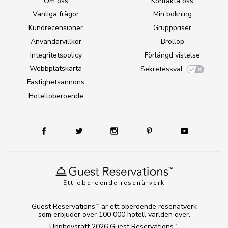
Om oss
Kontakta oss
Vanliga frågor
Min bokning
Kundrecensioner
Grupppriser
Användarvillkor
Bröllop
Integritetspolicy
Förlängd vistelse
Webbplatskarta
Sekretessval
Fastighetsannons
Hotelloberoende
Ett oberoende resenärverk
Guest Reservations
är ett oberoende resenätverk
TM
som erbjuder över 100 000 hotell världen över.
Upphovsrätt 2026
Guest Reservations
.
TM