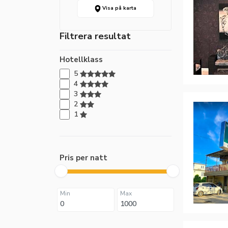
Visa på karta
Filtrera resultat
Hotellklass
5
4
3
2
1
Pris per natt
Min
Max