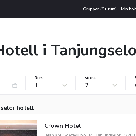
Grupper (9+ rum)
Min bok
Hotell i Tanjungselo
Rum:
Vuxna
1
2
selor hotell
Crown Hotel
Jalan Kol. Soetadji No. 14, Tanjungselor, 77200