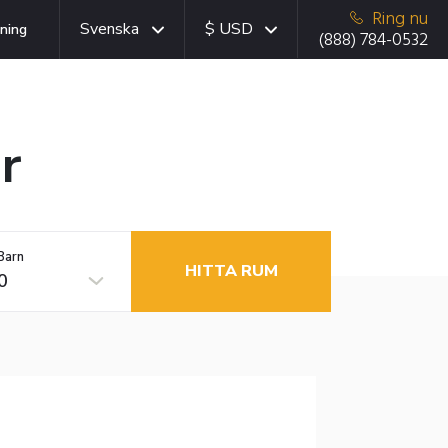
Ring nu
Svenska
$ USD
ning
(888) 784-0532
r
Barn
HITTA RUM
0