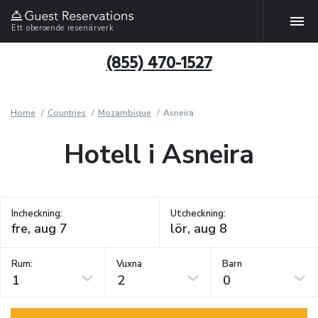
Ett oberoende resenärverk
(855) 470-1527
Home
Countries
Mozambique
Asneira
Hotell i Asneira
Incheckning:
Utcheckning:
Rum:
Vuxna
Barn
1
2
0