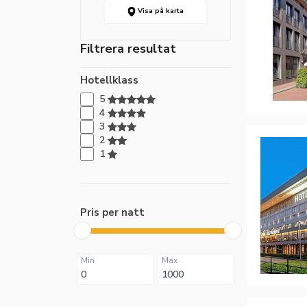
Visa på karta
Filtrera resultat
Hotellklass
5
4
3
2
1
Pris per natt
Min
Max