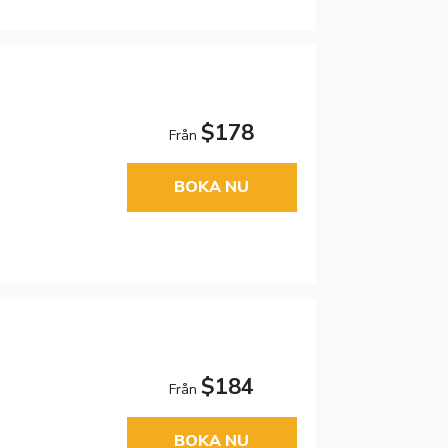
$178
Från
BOKA NU
$184
Från
BOKA NU