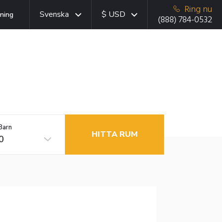
Ring nu
Svenska
$ USD
ning
(888) 784-0532
Barn
HITTA RUM
0