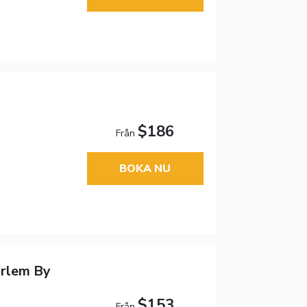
$186
Från
BOKA NU
arlem By
$153
Från