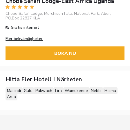
Chobe Safari Lodge-East Africa Uganda
Chobe Safari Lodge, Murchison Falls National Park, Aber,
P.O.Box 22827 KLA
Gratis internet
Fler bekvämligheter
BOKA NU
Hitta Fler Hotell I Närheten
Masindi
Gulu
Pakwach
Lira
Wamukende
Nebbi
Hoima
Arua