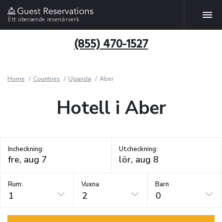
Ett oberoende resenärverk
(855) 470-1527
Home
Countries
Uganda
Aber
Hotell i Aber
Incheckning:
Utcheckning:
Rum:
Vuxna
Barn
1
2
0