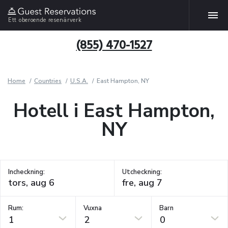
Ett oberoende resenärverk
(855) 470-1527
Home
Countries
U.S.A.
East Hampton, NY
Hotell i East Hampton,
NY
Incheckning:
Utcheckning:
Rum:
Vuxna
Barn
1
2
0