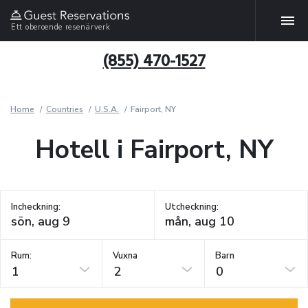
Ett oberoende resenärverk
(855) 470-1527
Home
Countries
U.S.A.
Fairport, NY
Hotell i Fairport, NY
Incheckning:
Utcheckning:
Rum:
Vuxna
Barn
1
2
0