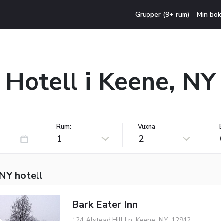
Grupper (9+ rum)
Min bok
Hotell i Keene, NY
Rum:
Vuxna
1
2
NY hotell
Bark Eater Inn
124 Alstead Hill Ln, Keene, NY, 12942