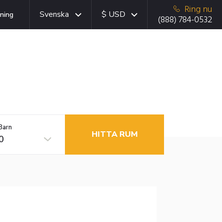
Ring nu
Svenska
$ USD
ning
(888) 784-0532
Barn
HITTA RUM
0