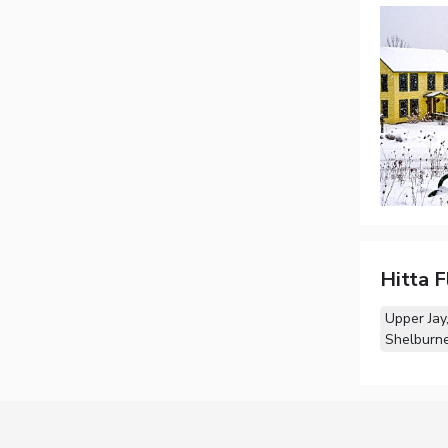
Hitta F
Upper Jay
Shelburn