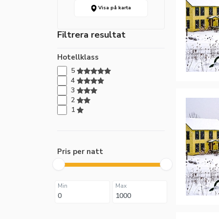
Visa på karta
Filtrera resultat
Hotellklass
5
4
3
2
1
Pris per natt
Min
Max