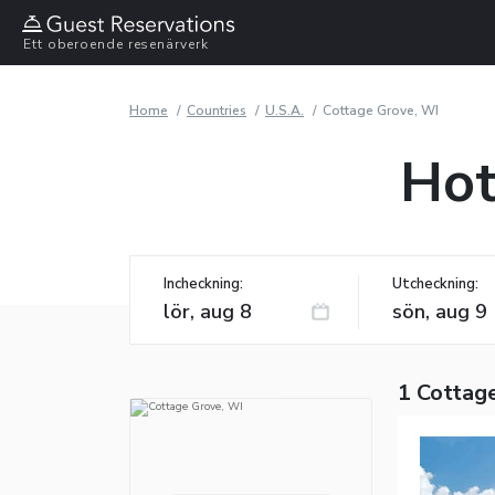
Ett oberoende resenärverk
Home
Countries
U.S.A.
Cottage Grove, WI
Hot
Incheckning:
Utcheckning:
1 Cottag