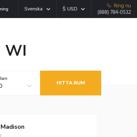
Ring nu
Svenska
$ USD
ning
(888) 784-0532
, WI
Barn
HITTA RUM
0
 Madison
7