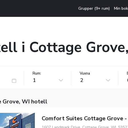
Grupper (9+ rum)
Min bok
ell i Cottage Grove
Rum:
Vuxna
1
2
e Grove, WI hotell
Comfort Suites Cottage Grove -
1607 Landmark Drive, Cottage Grove, WI, 5352