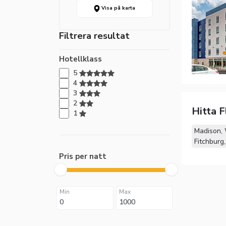
Visa på karta
Filtrera resultat
Hotellklass
5
4
3
2
Hitta F
1
Madison,
Fitchburg
Pris per natt
Min
Max