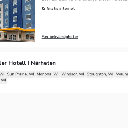
Gratis internet
Fler bekvämligheter
ler Hotell I Närheten
 WI
Sun Prairie, WI
Monona, WI
Windsor, WI
Stoughton, WI
Wauna
, WI