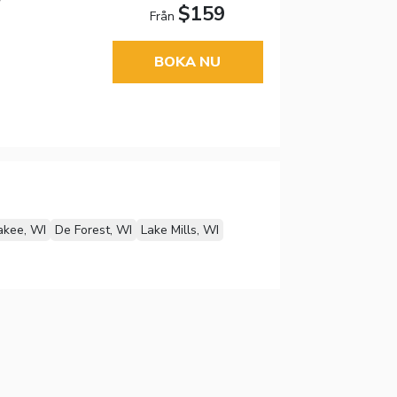
$159
Från
BOKA NU
kee, WI
De Forest, WI
Lake Mills, WI