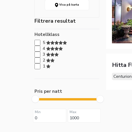
Visa på karta
Filtrera resultat
Hotellklass
5
4
3
2
Hitta F
1
Centurion
Pris per natt
Min
Max