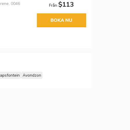
$113
Irene, 0046
Från
BOKA NU
apsfontein
Avondzon