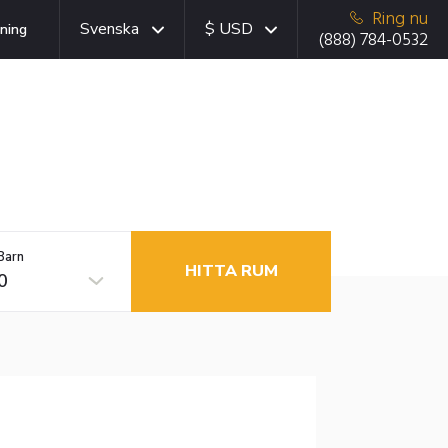
Ring nu
Svenska
$ USD
ning
(888) 784-0532
Barn
HITTA RUM
0