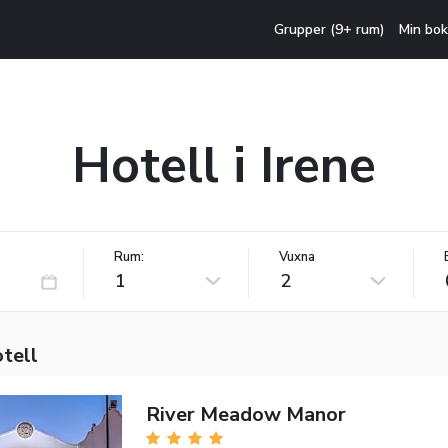
Grupper (9+ rum)
Min bok
Hotell i Irene
Rum:
Vuxna
1
2
otell
River Meadow Manor