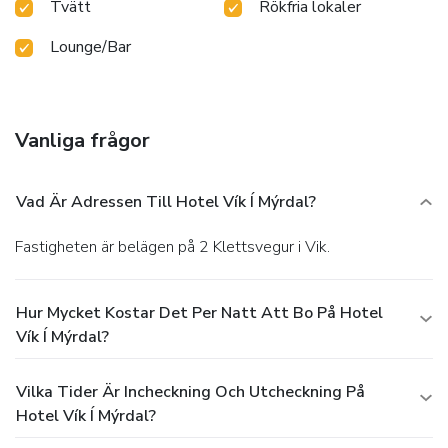
Tvätt
Rökfria lokaler
Lounge/Bar
Vanliga frågor
Vad Är Adressen Till Hotel Vík Í Mýrdal?
Fastigheten är belägen på 2 Klettsvegur i Vik.
Hur Mycket Kostar Det Per Natt Att Bo På Hotel
Vík Í Mýrdal?
Vilka Tider Är Incheckning Och Utcheckning På
Hotel Vík Í Mýrdal?