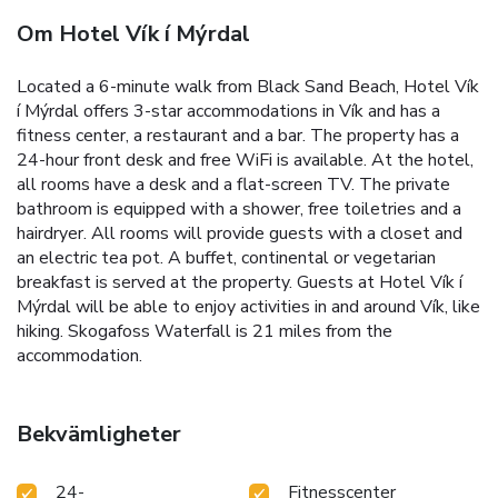
Om Hotel Vík í Mýrdal
Located a 6-minute walk from Black Sand Beach, Hotel Vík
í Mýrdal offers 3-star accommodations in Vík and has a
fitness center, a restaurant and a bar. The property has a
24-hour front desk and free WiFi is available. At the hotel,
all rooms have a desk and a flat-screen TV. The private
bathroom is equipped with a shower, free toiletries and a
hairdryer. All rooms will provide guests with a closet and
an electric tea pot. A buffet, continental or vegetarian
breakfast is served at the property. Guests at Hotel Vík í
Mýrdal will be able to enjoy activities in and around Vík, like
hiking. Skogafoss Waterfall is 21 miles from the
accommodation.
Bekvämligheter
24-
Fitnesscenter