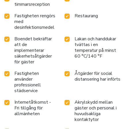
timmarsreception
Fastigheten rengörs
Restaurang
med
desinfektionsmedel
Boendet bekräftar
Lakan och handdukar
att de
tvättas i en
implementerar
temperatur på minst
säkerhetsåtgärder
60 °C/140 °F
för gäster
Fastigheten
Åtgärder för social
använder
distansering har införts
professionell
städservice
Internetåtkomst -
Akrylskydd mellan
Fri tillgång för
gäster och personal i
allmänheten
huvudsakliga
kontaktytor