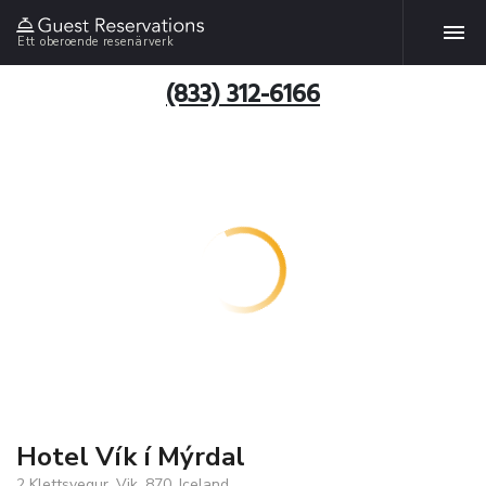
Ett oberoende resenärverk
(833) 312-6166
Hotel Vík í Mýrdal
2 Klettsvegur, Vik, 870, Iceland