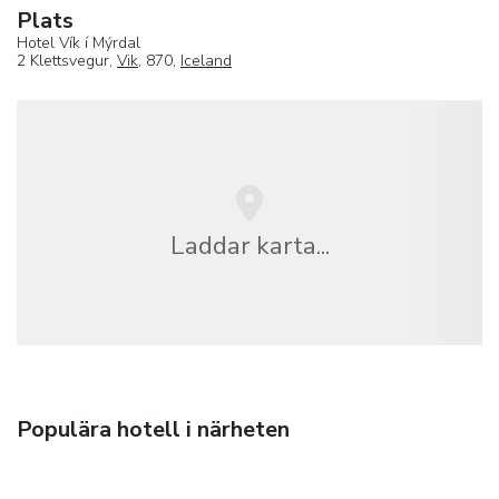
Plats
Hotel Vík í Mýrdal
2 Klettsvegur,
Vik
, 870,
Iceland
Laddar karta...
Populära hotell i närheten