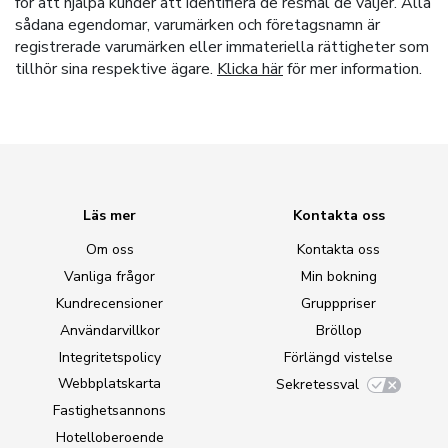
för att hjälpa kunder att identifiera de resmål de väljer. Alla
sådana egendomar, varumärken och företagsnamn är
registrerade varumärken eller immateriella rättigheter som
tillhör sina respektive ägare.
Klicka här
för mer information.
Läs mer
Kontakta oss
Om oss
Kontakta oss
Vanliga frågor
Min bokning
Kundrecensioner
Grupppriser
Användarvillkor
Bröllop
Integritetspolicy
Förlängd vistelse
Webbplatskarta
Sekretessval
Fastighetsannons
Hotelloberoende