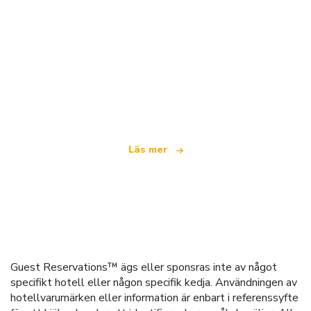
Vi är ett oberoende resenätverk
som erbjuder över 100 000 hotell världen över
Läs mer
Guest Reservations™ ägs eller sponsras inte av något
specifikt hotell eller någon specifik kedja. Användningen av
hotellvarumärken eller information är enbart i referenssyfte