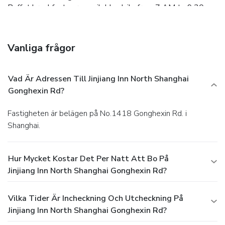
Buffet breakfasts are available daily from 7 AM to 9:30
AM for a fee.
Business, Other Amenities
Featured amenities include complimentary wired Internet
access, dry cleaning/laundry services, and a 24-hour front
Vanliga frågor
desk.
Vad Är Adressen Till Jinjiang Inn North Shanghai
Gonghexin Rd?
Fastigheten är belägen på No.1418 Gonghexin Rd. i
Shanghai.
Hur Mycket Kostar Det Per Natt Att Bo På
Jinjiang Inn North Shanghai Gonghexin Rd?
Vilka Tider Är Incheckning Och Utcheckning På
Jinjiang Inn North Shanghai Gonghexin Rd?