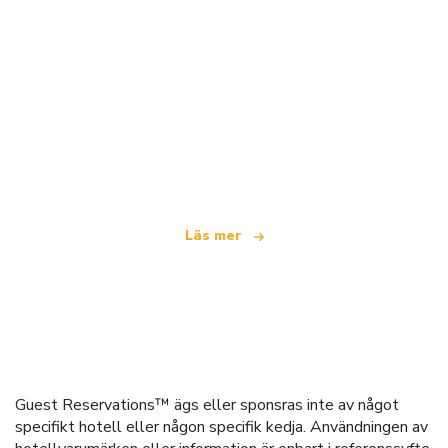
Vi är ett oberoende resenätverk
som erbjuder över 100 000 hotell världen över
Läs mer
Guest Reservations™ ägs eller sponsras inte av något
specifikt hotell eller någon specifik kedja. Användningen av