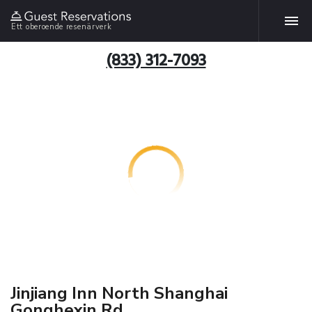
Ett oberoende resenärverk
(833) 312-7093
Jinjiang Inn North Shanghai
Gonghexin Rd