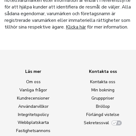
hotellvarumärken eller information är enbart i referenssyfte
för att hjälpa kunder att identifiera de resmål de väljer. Alla
sådana egendomar, varumärken och företagsnamn är
registrerade varumärken eller immateriella rättigheter som
tillhör sina respektive ägare.
Klicka här
för mer information.
Läs mer
Kontakta oss
Om oss
Kontakta oss
Vanliga frågor
Min bokning
Kundrecensioner
Grupppriser
Användarvillkor
Bröllop
Integritetspolicy
Förlängd vistelse
Webbplatskarta
Sekretessval
Fastighetsannons