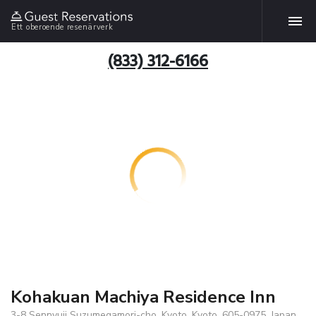
Ett oberoende resenärverk
(833) 312-6166
Kohakuan Machiya Residence Inn
3-8 Sennyuji Suzumegamori-cho, Kyoto, Kyoto, 605-0975, Japan