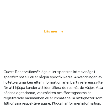
Vi är ett oberoende resenätverk
som erbjuder över 100 000 hotell världen över
Läs mer
Guest Reservations™ ägs eller sponsras inte av något
specifikt hotell eller någon specifik kedja. Användningen av
hotellvarumärken eller information är enbart i referenssyfte
för att hjälpa kunder att identifiera de resmål de väljer. Alla
sådana egendomar, varumärken och företagsnamn är
registrerade varumärken eller immateriella rättigheter som
tillhör sina respektive ägare.
Klicka här
för mer information.