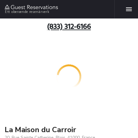
Ett oberoende resenärverk
(833) 312-6166
La Maison du Carroir
20, Rue Sainte Catherine, Blois, 41000, France