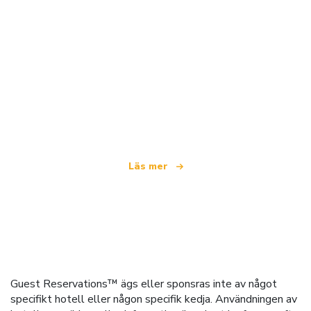
Vi är ett oberoende resenätverk
som erbjuder över 100 000 hotell världen över
Läs mer
Guest Reservations™ ägs eller sponsras inte av något
specifikt hotell eller någon specifik kedja. Användningen av